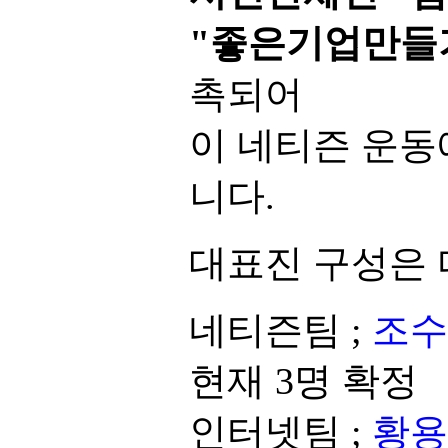
"좋은기업만들
촉되어
이 네티즌 운동
니다.
대표진 구성은 
네티즌팀 ;
조수
현재 3명 확정
인터넷팀 ;
황용