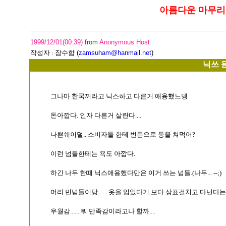
아름다운 마무리
1999/12/01(00:39)
from
Anonymous Host
작성자 :
잠수함
(
zamsuham@hanmail.net
)
닉쓰 
그나마 한국꺼라고 닉스하고 다른거 애용했느뎅
돈아깝다. 인자 다른거 살란다....
나쁜쉐이덜.. 소비자들 한테 번돈으로 등을 쳐먹어?
이런 넘들한테는 욕도 아깝다.
하긴 나두 한때 닉스애용했다만은 이거 쓰는 넘들.(나두... --;)
머리 빈넘들이당...... 옷을 입었다기 보다 상표걸치고 다닌다는
우월감...... 뭐 만족감이라고나 할까....