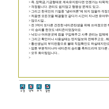
> 즉..장학금,기금형태로 계속유지된다면 언젠가는 타목
> 걱정됩니다. 관리도 쉽지않고 형평성 문제도 있고..
> 그리고 한국인의 기질중 "냄비여론"에 되지 않을까 걱정
> 처음엔 모든것을 해결할것 같다가 시간이 지나면 유야무
> 않으시길...
> 전 3억이 또다른 건전한 네티즌탄생을 위해 쓰여졌으면
> 이 승리를 한것도 네티즌이었잖아요.
> 낙도나 어려운곳에 컴을 구입해주고 사후 관리는 업체에
> 그리고 확인이나 사용실태는 딴지일보와 전해주고요...뭐
> 황선생님의 부지런함으로 볼때 직접확인도 하실테지만
> 암튼 부분적이나마 네티즌의 승리를 축하드리며 또다른
> 모두 화이팅입니다...
>