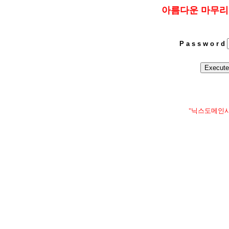
아름다운 마무리
P a s s w o r d
"닉스도메인사