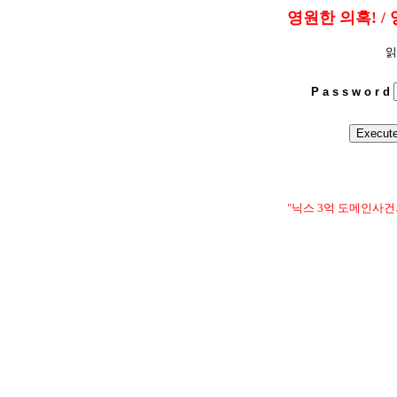
영원한 의혹! / 
읽
P a s s w o r d
"닉스 3억 도메인사건의