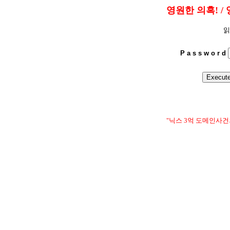
영원한 의혹! / 
읽
P a s s w o r d
"닉스 3억 도메인사건의