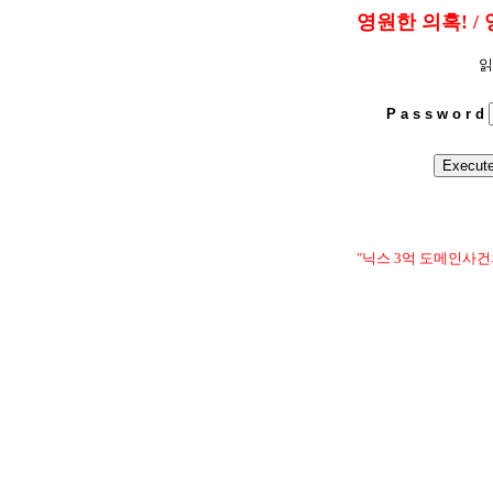
영원한 의혹! / 
읽
P a s s w o r d
"닉스 3억 도메인사건의