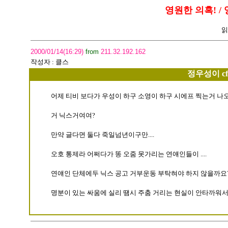
영원한 의혹! / 
읽
2000/01/14(16:29)
from
211.32.192.162
작성자 :
클스
정우성이 c
어제 티비 보다가 우성이 하구 소영이 하구 시에프 찍는거 나
거 닉스거여여?
만약 글다면 둘다 죽일넘년이구만....
오호 통제라 어쩌다가 똥 오줌 못가리는 연얘인들이 ....
연얘인 단체에두 닉스 공고 거부운동 부탁혀야 하지 않을까요
명분이 있는 싸움에 실리 땜시 주춤 거리는 현실이 안타까워서리.