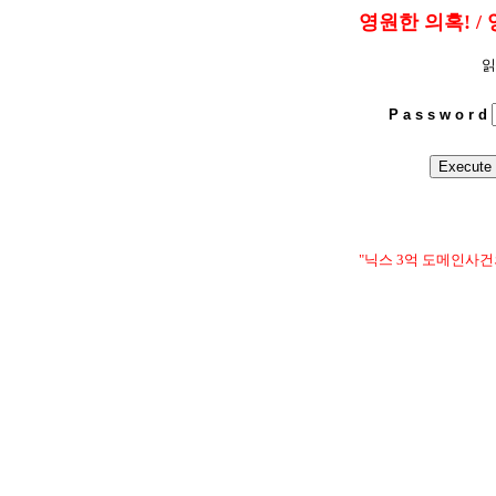
영원한 의혹! / 
읽
P a s s w o r d
"닉스 3억 도메인사건의